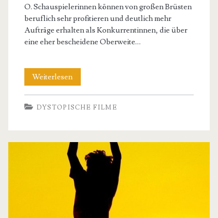
O. Schauspielerinnen können von großen Brüsten
beruflich sehr profitieren und deutlich mehr
Aufträge erhalten als Konkurrentinnen, die über
eine eher bescheidene Oberweite…
Sternchen
Weiterlesen
mit
DYSTOPISCHE FILME
XXL-
Oberweite:
Diese
Schauspielerinnen
legten
sich
unters