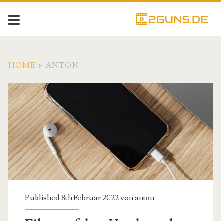
HOME
>
ANTON
Autor:
<span>anton</span>
Published 8th Februar 2022 von
anton