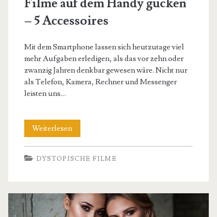
Filme auf dem Handy gucken
– 5 Accessoires
Mit dem Smartphone lassen sich heutzutage viel
mehr Aufgaben erledigen, als das vor zehn oder
zwanzig Jahren denkbar gewesen wäre. Nicht nur
als Telefon, Kamera, Rechner und Messenger
leisten uns…
Filme
Weiterlesen
auf
DYSTOPISCHE FILME
dem
Handy
gucken
–