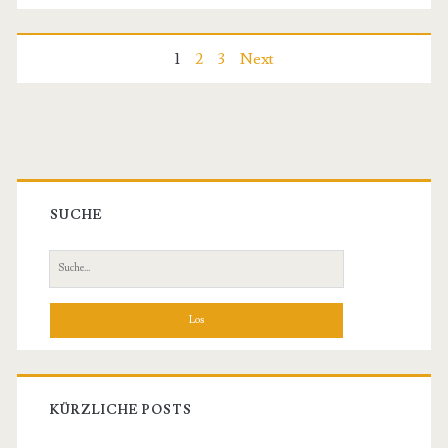
Seitennummerierung
1
2
3
Next
der
Beiträge
Primäre
Sidebar
SUCHE
Suche
nach:
KÜRZLICHE POSTS