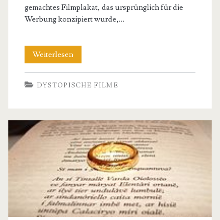
gemachtes Filmplakat, das ursprünglich für die
Werbung konzipiert wurde,…
Kultfilme
Weiterlesen
und
DYSTOPISCHE FILME
ihre
Filmposter